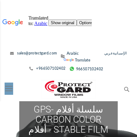
انتقل
الإسبانية
عربي
sales@protectgard.com
إلى
Translate
المحتوى
+966507102402
966507102402
ث
سلسلة أفلام GPS-
CARBON COLOR
STABLE FILM - أفلام