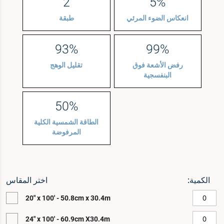
2
5%
انعكاس الضوء المرئي
طبقة
93%
99%
رفض الأشعة فوق
تقليل الوهج
البنفسجية
50%
الطاقة الشمسية الكلية
المرفوضة
الكمية:
انتقل
انتقل
اختر المقاس
إلى
إلى
20" x 100' - 50.8cm x 30.4m
نهاية
بداية
معرض
معرض
24" x 100' - 60.9cm X30.4m
الصور
الصور