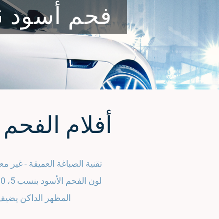
فحم أسود XG - أفلام بوليستر مصبوغة بعمق
أفلام الفحم ا
تقنية الصباغة العميقة - غير معدني - 1 مل - طب
لون الفحم الأسود بنسب 5، 10، 15، 20، 30، 44 و 50%.
المظهر الداكن يضيف 