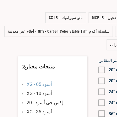
يك هجين
CX IR - نانو سيراميك
سلسلة أفلام GPS- Carbon Color Stable Film - أفلام غير معدنية
رات
انتقل
انتقل
تر المقاس
إلى
إلى
منتجات مختارة:
20" 
نهاية
بداية
معرض
معرض
20" 
الصور
الصور
أسود XG - 05
24" 
أسود XG - 10
إكس جي أسود - 20
24" 
أسود XG - 35
36" 