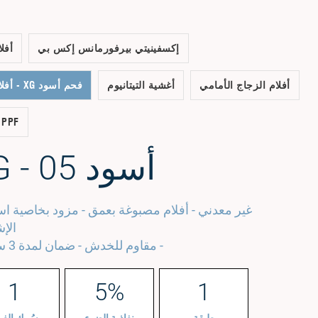
إكسفينيتي بيرفورمانس إكس بي
أفلا
أفلام الزجاج الأمامي
أغشية التيتانيوم
فحم أسود XG - أفلام بوليستر مصبوغة بعمق
 PPF
أسود XG - 05
غير معدني - أفلام مصبوغة بعمق - مزود بخاصية اس
الإ
- مقاوم للخدش - ضمان لمدة 3 سنوات
1
5%
1