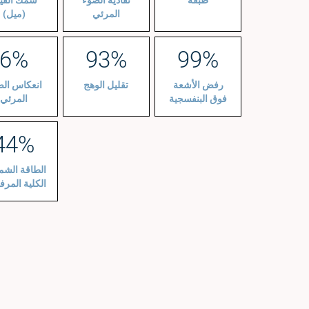
طبقة
نفاذية الضوء
سُمك الفي
المرئي
(ميل)
6%
93%
99%
رفض الأشعة
تقليل الوهج
انعكاس الض
فوق البنفسجية
المرئي
44%
الطاقة الشم
الكلية المر