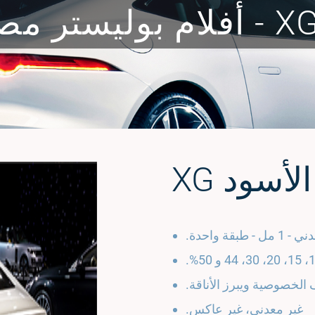
لأسود XG
قة واحدة.
الخصوصية ويبرز الأناقة.
غير معدني، غير عاكس.