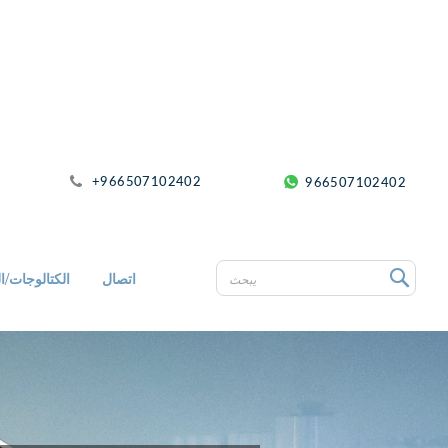
+966507102402
966507102402
اتصال
الكتالوجات/ال
يبحث
يبحث