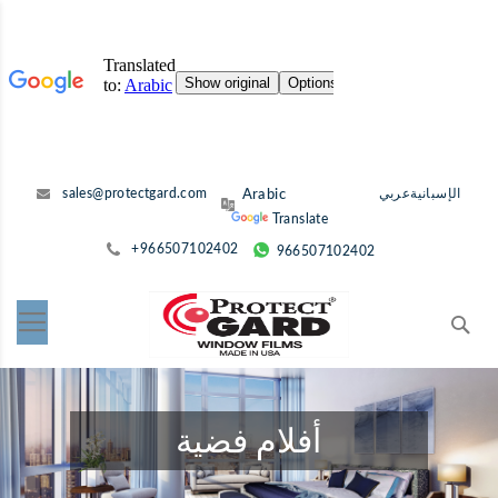
انتقل
الإسبانية
عربي
sales@protectgard.com
إلى
Translate
المحتوى
+966507102402
966507102402
ث
أفلام فضية