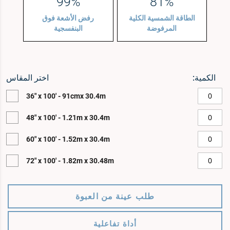
99%
81%
الطاقة الشمسية الكلية
رفض الأشعة فوق
المرفوضة
البنفسجية
الكمية:
انتقل
انتقل
اختر المقاس
إلى
إلى
36" x 100' - 91cmx 30.4m
نهاية
بداية
معرض
معرض
48" x 100' - 1.21m x 30.4m
الصور
الصور
60" x 100' - 1.52m x 30.4m
72" x 100' - 1.82m x 30.48m
طلب عينة من العبوة
أداة تفاعلية